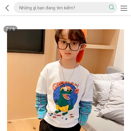
2
/
6