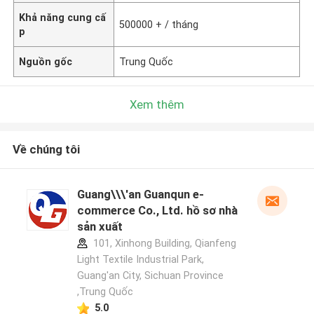
Khả năng cung cấ
500000 + / tháng
p
Nguồn gốc
Trung Quốc
Xem thêm
Về chúng tôi
Guang\\\'an Guanqun e-
commerce Co., Ltd. hồ sơ nhà
sản xuất
101, Xinhong Building, Qianfeng
Light Textile Industrial Park,
Guang'an City, Sichuan Province
,Trung Quốc
5.0