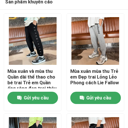
Sản phẩm khuyến cáo
Mùa xuân và mùa thu
Mùa xuân mùa thu Trẻ
Quần dài thể thao cho
em Đẹp trai Lỏng Lẻo
bé trai Trẻ em Quần
Phong cách Lie Fallow
ống rộng đẹp trai thêu
Nhà
Gửi yêu cầu
Gửi yêu cầu
Các sản phẩm
Về chúng tôi