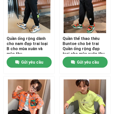
Tham quan nhà máy
Kiểm soát chất lượng
Quần ống rộng dành
Quần thể thao thêu
cho nam đẹp trai loại
Buntoe cho bé trai
Liên hệ chúng tôi
B cho mùa xuân và
Quần ống rộng đẹp
mùa thu
trai cho mùa xuân thu
Gửi yêu cầu
Gửi yêu cầu
Thời Trang Quần Áo Trẻ Em
quần áo bé gái
Quần áo nam tuổi teen
Bộ quần áo trẻ em