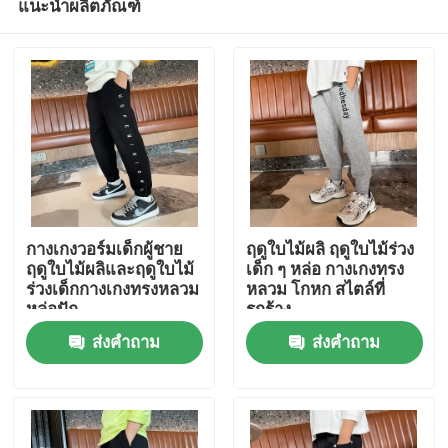
แนะนำผลิตภัณฑ์
กางเกงวอร์มเด็กผู้ชาย
ฤดูใบไม้ผลิ ฤดูใบไม้ร่วง
ฤดูใบไม้ผลิและฤดูใบไม้
เด็ก ๆ หล่อ กางเกงทรง
ร่วงเด็กกางเกงทรงหลวม
หลวม โกหก สไตล์ที่
หล่อปัก
รกร้าง
บ้าน
ส่งคำถาม
ส่งคำถาม
เกี่ยวกับเรา
รายชื่อผู้ติดต่อ