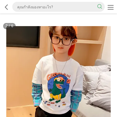
2
/
6