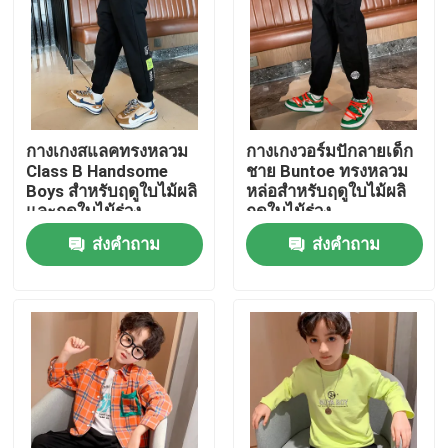
ผลิตภัณฑ์
เสื้อผ้าแฟชั่นเด็ก
กางเกงสแลคทรงหลวม
กางเกงวอร์มปักลายเด็ก
Class B Handsome
ชาย Buntoe ทรงหลวม
เสื้อผ้าสาวน้อย
Boys สำหรับฤดูใบไม้ผลิ
หล่อสำหรับฤดูใบไม้ผลิ
และฤดูใบไม้ร่วง
ฤดูใบไม้ร่วง
ส่งคำถาม
ส่งคำถาม
เสื้อผ้าวัยรุ่นชาย
ชุดเด็ก
เสื้อโค้ทเด็กอุ่น
กางเกงเด็ก