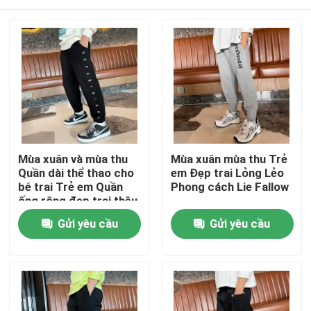
Mùa xuân và mùa thu
Mùa xuân mùa thu Trẻ
Quần dài thể thao cho
em Đẹp trai Lỏng Lẻo
bé trai Trẻ em Quần
Phong cách Lie Fallow
ống rộng đẹp trai thêu
Nhà
Gửi yêu cầu
Gửi yêu cầu
Về chúng tôi
Địa chỉ liên hệ