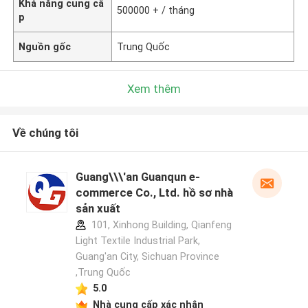
Khả năng cung cấ
500000 + / tháng
p
Nguồn gốc
Trung Quốc
Xem thêm
Về chúng tôi
Guang\\\'an Guanqun e-
commerce Co., Ltd. hồ sơ nhà
sản xuất
101, Xinhong Building, Qianfeng
Light Textile Industrial Park,
Guang'an City, Sichuan Province
,Trung Quốc
5.0
Nhà cung cấp xác nhận