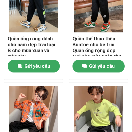
Sản phẩm
Thời Trang Quần Áo Trẻ Em
Quần ống rộng dành
Quần thể thao thêu
cho nam đẹp trai loại
Buntoe cho bé trai
B cho mùa xuân và
Quần ống rộng đẹp
quần áo bé gái
mùa thu
trai cho mùa xuân thu
Gửi yêu cầu
Gửi yêu cầu
Quần áo nam tuổi teen
Bộ quần áo trẻ em
Áo khoác trẻ em ấm áp
quần trẻ em