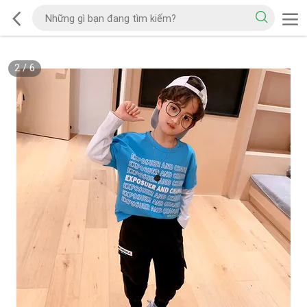
2
/
6