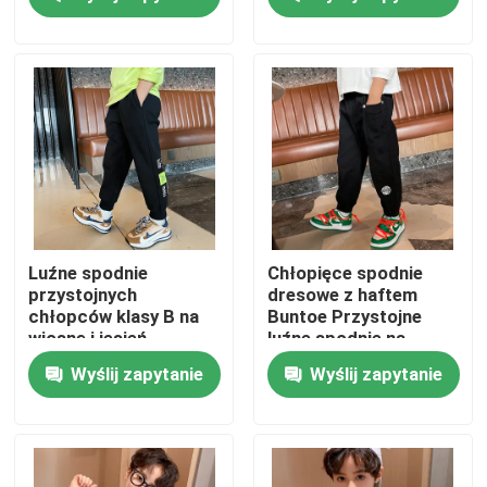
Produkty
Modne ubrania dla dzieci
Odzież dla małych dziewczynek
Ubrania dla nastoletnich chłopców
Luźne spodnie
Chłopięce spodnie
przystojnych
dresowe z haftem
chłopców klasy B na
Buntoe Przystojne
Zestaw odzieży dla dzieci
wiosnę i jesień
luźne spodnie na
wiosnę i jesień
Wyślij zapytanie
Wyślij zapytanie
Ciepłe Płaszcze Dziecięce
Spodnie dziecięce