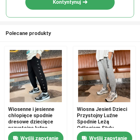
Kontyntynuj
Polecane produkty
Dom
Wiosenne i jesienne
Wiosna Jesień Dzieci
chłopięce spodnie
Przystojny Luźne
O nas
dresowe dziecięce
Spodnie Leżą
przystojne luźne
Odłogiem Stylu
spodnie haftowane
Wyślij zapytanie
Wyślij zapytanie
Łączność