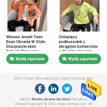
Odzież dziecięca
Modna Odzież Dziecięca
Wiosna Jesień Teen
Chłopięcy
Boys Ubrania W Stylu
podkoszulek z
Dziecięce Swetry Kardiganowe
Duszpasterskim
okrągłym kołnierzem
Dużych Chłopców
z długim rękawem
Kratę Koszula
Delikatny miękki
Dziecięca odzież chroniąca przed słońcem
Wyślij zapytanie
Wyślij zapytanie
przyjazny dla skóry
Wiosenne ubrania dla dzieci
Dom
O nas
Skontaktuj się z nami
Desktop Site
Letnie ubrania dla dzieci
Jakość
Modne ubrania dla dzieci
Fabryka w
Zimowe ubrania dla dzieci
Chinach.Copyright © 2023 childs-clothes.com. All