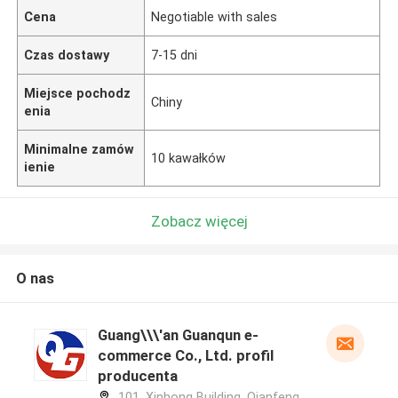
Cena
Negotiable with sales
Czas dostawy
7-15 dni
Miejsce pochodz
Chiny
enia
Minimalne zamów
10 kawałków
ienie
Zobacz więcej
O nas
Guang\\\'an Guanqun e-
commerce Co., Ltd. profil
producenta
101, Xinhong Building, Qianfeng