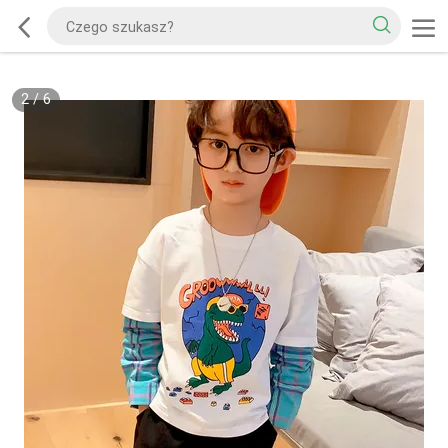
2
/
6