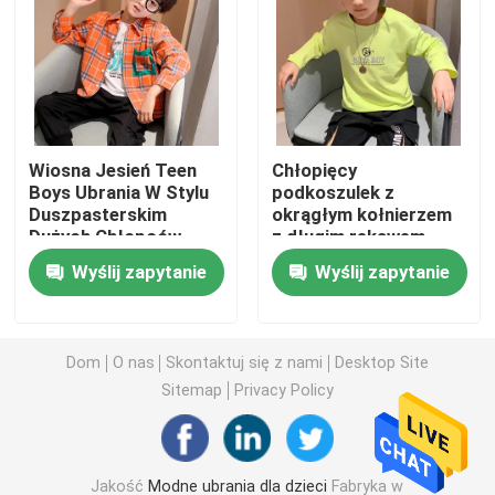
Ciepłe Płaszcze Dziecięce
Spodnie dziecięce
Wiosna Jesień Teen
Chłopięcy
Boys Ubrania W Stylu
podkoszulek z
Odzież dziecięca
Duszpasterskim
okrągłym kołnierzem
Dużych Chłopców
z długim rękawem
Kratę Koszula
Delikatny miękki
Modna Odzież Dziecięca
Wyślij zapytanie
Wyślij zapytanie
przyjazny dla skóry
Dziecięce Swetry Kardiganowe
Dom
O nas
Skontaktuj się z nami
Desktop Site
Sitemap
Privacy Policy
Dziecięca odzież chroniąca przed słońcem
Wiosenne ubrania dla dzieci
Jakość
Modne ubrania dla dzieci
Fabryka w