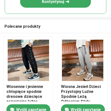
Kontyntynuj
Polecane produkty
Dom
Wiosenne i jesienne
Wiosna Jesień Dzieci
chłopięce spodnie
Przystojny Luźne
Produkty
dresowe dziecięce
Spodnie Leżą
przystojne luźne
Odłogiem Stylu
spodnie haftowane
Wyślij zapytanie
Wyślij zapytanie
O nas