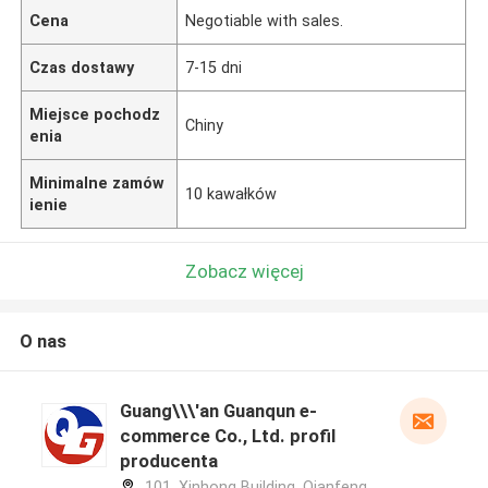
Cena
Negotiable with sales.
Czas dostawy
7-15 dni
Miejsce pochodz
Chiny
enia
Minimalne zamów
10 kawałków
ienie
Zobacz więcej
O nas
Guang\\\'an Guanqun e-
commerce Co., Ltd. profil
producenta
101, Xinhong Building, Qianfeng