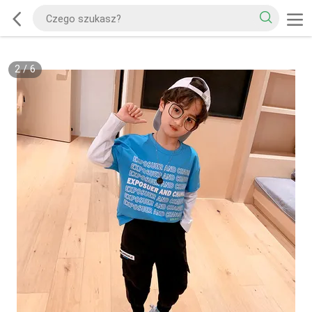
2
/
6