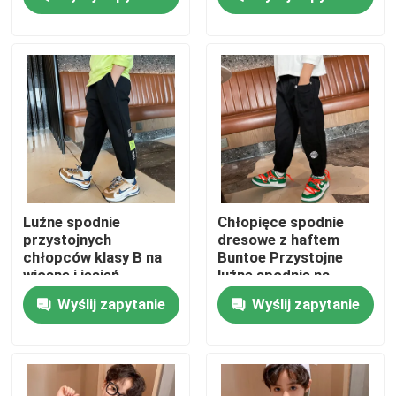
Wycieczka po fabryce
Kontrola jakości
Skontaktuj się z nami
Modne ubrania dla dzieci
Luźne spodnie
Chłopięce spodnie
przystojnych
dresowe z haftem
chłopców klasy B na
Buntoe Przystojne
Odzież dla małych dziewczynek
wiosnę i jesień
luźne spodnie na
wiosnę i jesień
Wyślij zapytanie
Wyślij zapytanie
Ubrania dla nastoletnich chłopców
Zestaw odzieży dla dzieci