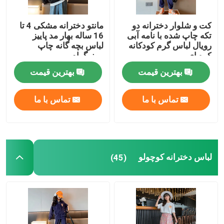
لباس تابستانی بچه گانه
کت و شلوار دخترانه دو
مانتو دخترانه مشکی 4 تا
تکه چاپ شده با نامه آبی
16 ساله بهار مد پاییز
رویال لباس گرم کودکانه
لباس بچه گانه چاپ
لباس زمستانی بچه گانه
کره ای
مونوگرام
بهترین قیمت
بهترین قیمت
تماس با ما
تماس با ما
لباس دخترانه کوچولو
(45)