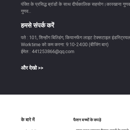
पंक्ति के प्रसिद्ध ब्रांडों के साथ दीर्घकालिक सहयोग।कारखाना गुणवत
गुणव...
हमसे संपर्क करें
पते :
101, शिन्होंग बिल्डिंग, कियानफेंग लाइट टेक्सटाइल इंडस्ट्रियल
Worktime को कम करना:
9:10-24:00 (बीजिंग बार)
ईमेल :
441253866@qq.com
और देखो >>
के बारे में
फैशन बच्चों के कपड़े