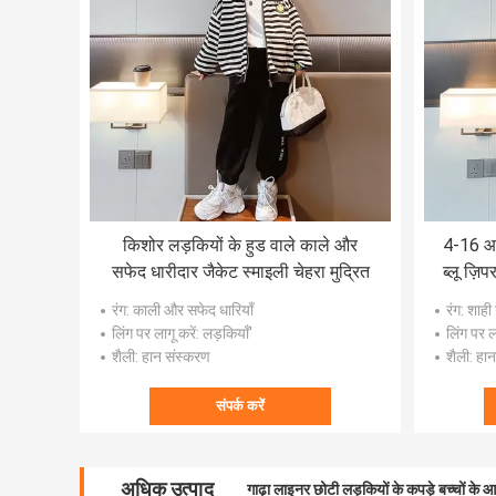
किशोर लड़कियों के हुड वाले काले और
4-16 आयु
सफेद धारीदार जैकेट स्माइली चेहरा मुद्रित
ब्लू ज़ि
रंग
: काली और सफेद धारियाँ
रंग
: शाही
लिंग पर लागू करें
: लड़कियाँ'
लिंग पर ला
शैली
: हान संस्करण
शैली
: हा
संपर्क करें
अधिक उत्पाद
गाढ़ा लाइनर छोटी लड़कियों के कपड़े बच्चों के आक