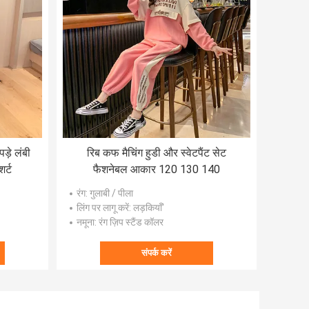
ड़े लंबी
रिब कफ मैचिंग हुडी और स्वेटपैंट सेट
र्ट
फैशनेबल आकार 120 130 140
रंग
: गुलाबी / पीला
लिंग पर लागू करें
: लड़कियाँ'
नमूना
: रंग ज़िप स्टैंड कॉलर
संपर्क करें