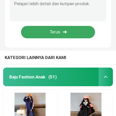
Pola Geometris Pakaian Musim Dingin Anak-anak Sweater Kerajinan Jacquard Leher Bulat
Mantel Anak Hangat
Aprikot Hitam Anak Pakaian Musim Dingin Gadis Zip Up Hoodie Manset Elastis
Jaket Kardigan Rajutan Hitam Aprikot Cetak Beruang Anak-anak Kaus Zip Up
Apricot Black Anak Musim Semi Pakaian Ritsleting Depan Hoodie Sweatshirt
Celana Anak
Hoodie Anak Zip Up Kaus Dicetak Beruang Aprikot Hitam Musim Semi Musim Gugur
Baju Baju Anak
KATEGORI LAINNYA DARI KAMI
Pakaian Anak Trendi
Baju Fashion Anak
(51)
Sweater Kardigan Anak
Pakaian Pelindung Matahari Anak-Anak
Pakaian Musim Semi Anak-anak