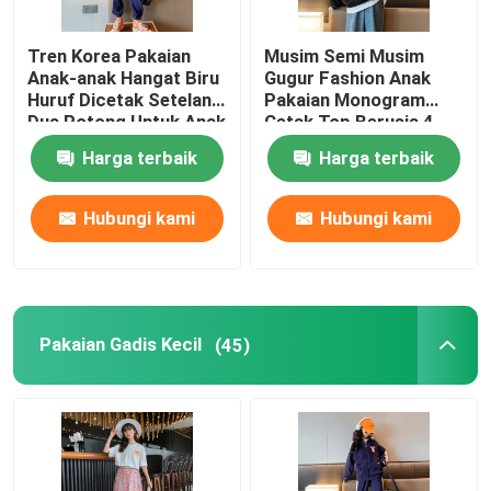
Pakaian Musim Panas Anak-anak
Tren Korea Pakaian
Musim Semi Musim
Anak-anak Hangat Biru
Gugur Fashion Anak
Huruf Dicetak Setelan
Pakaian Monogram
Pakaian Musim Dingin Anak
Dua Potong Untuk Anak
Cetak Top Berusia 4-
Perempuan
16 Gadis Hitam Mantel
Harga terbaik
Harga terbaik
Hubungi kami
Hubungi kami
Pakaian Gadis Kecil
(45)