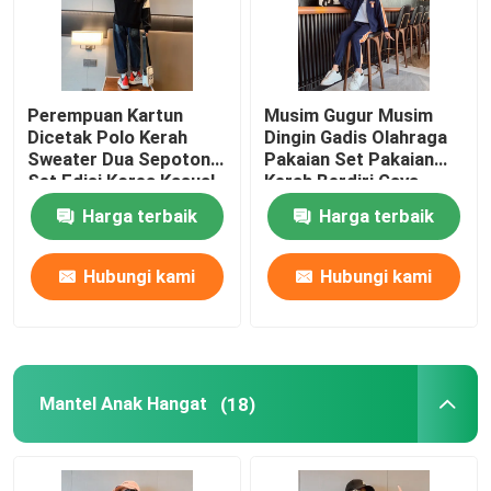
Perempuan Kartun
Musim Gugur Musim
Dicetak Polo Kerah
Dingin Gadis Olahraga
Sweater Dua Sepotong
Pakaian Set Pakaian
Set Edisi Korea Kasual
Kerah Berdiri Gaya
Hangat
Asing
Harga terbaik
Harga terbaik
Hubungi kami
Hubungi kami
Mantel Anak Hangat
(18)