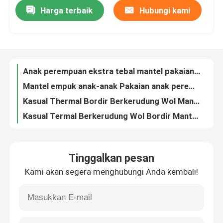
Harga terbaik
Hubungi kami
Anak perempuan ekstra tebal mantel pakaian anak-anak berkerudung bordir wol mantel domba kasmir mantel termal biru kasual
Mantel empuk anak-anak Pakaian anak perempuan berkerudung mantel wol bersulam mantel bulu domba biru tua kasual termal
Tur Pabrik
Kasual Thermal Bordir Berkerudung Wol Mantel Domba Jaket Bulu Angkatan Laut Biru
Kasual Termal Berkerudung Wol Bordir Mantel Domba Jaket Bulu Angkatan Laut Biru
Kontrol kualitas
Gadis gaun pakaian anak-anak musim gugur musim dingin memasang korduroi merah putri rok rok gadis menjual produk baru yang panas
Anak-anak gaun gadis PAKAIAN musim gugur musim dingin menginstal korduroi merah putri rok gadis rok menjual produk baru yang panas
Hubungi kami
Anak perempuan berpakaian pakaian anak-anak musim semi dan musim gugur pakaian musim dingin korduroi merah gaun putri gadis rok produk baru yang panas
Gadis Merah Beludru Lengan Panjang Korduroi Gaun Gaya Putri
Baju Fashion Anak
Anak perempuan mantel wol domba pakaian anak-anak musim gugur dan musim dingin memakai mantel empuk anak-anak bergaris-garis warna
Anak-anak kasmir mantel pakaian anak perempuan musim gugur dan musim dingin tebal jahitan warna bergaris mantel katun mantel anak-anak
Pakaian Gadis Kecil
Tinggalkan pesan
Domba Kasmir Hangat Anak Mantel Musim Gugur Musim Dingin Jahitan Warna Garis
Kami akan segera menghubungi Anda kembali!
Anak perempuan fashion sweater pakaian anak musim gugur musim dingin leher bulat pullover sweater warna mantel anak tengah
Baju Remaja Laki-Laki
Fashion Musim Gugur Musim Dingin Gadis Kecil Pakaian Kebesaran Pullover Jacquard Knit Sweater
Anak Perempuan Fashion Leher Bulat Anak Cardigan Sweater Pullover Jacquard Craft
Set Pakaian Anak
Pakaian Musim Semi Anak Tengah Sweter Leher Bulat Jacquard Craft