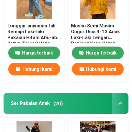
Longgar anyaman tali
Musim Semi Musim
Remaja Laki-laki
Gugur Usia 4-13 Anak
Pakaian Hitam Abu-abu
Laki-Laki Lengan
Katun Terry Celana
Panjang Kaus Kerah
Olahraga
Bulat Tampan
Harga terbaik
Harga terbaik
Hubungi kami
Hubungi kami
Set Pakaian Anak
(20)