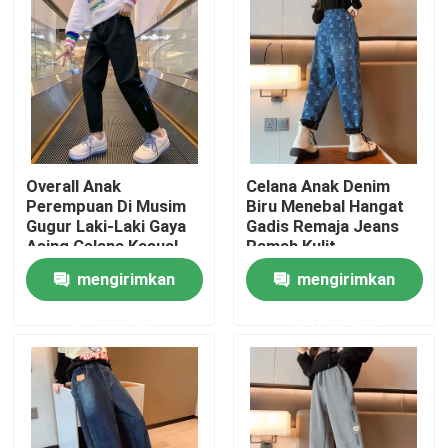
Overall Anak
Celana Anak Denim
Perempuan Di Musim
Biru Menebal Hangat
Gugur Laki-Laki Gaya
Gadis Remaja Jeans
Asing Celana Kasual
Ramah Kulit
Longgar Celana
mengirimkan
mengirimkan
Rumah
permintaan
permintaan
Tentang kita
Kontak