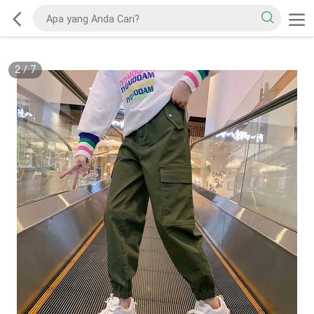
2
/
7