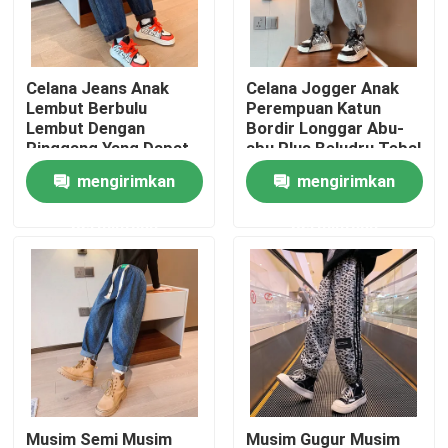
Produk
Celana Jeans Anak
Celana Jogger Anak
Lembut Berbulu
Perempuan Katun
Baju Fashion Anak
Lembut Dengan
Bordir Longgar Abu-
Pinggang Yang Dapat
abu Plus Beludru Tebal
Disesuaikan Ukuran
mengirimkan
mengirimkan
Pakaian Gadis Kecil
120-170
permintaan
permintaan
Baju Remaja Laki-Laki
Set Pakaian Anak
Mantel Anak Hangat
Celana Anak
Musim Semi Musim
Musim Gugur Musim