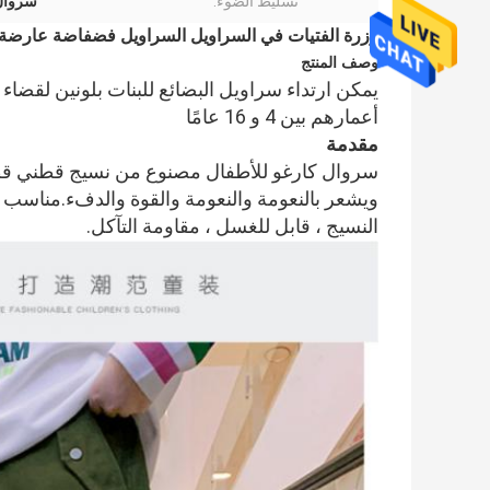
تسليط الضوء:
سروال
وزرة الفتيات في السراويل السراويل فضفاضة عارضة 
وصف المنتج
يمكن ارتداء سراويل البضائع للبنات بلونين لقضاء
أعمارهم بين 4 و 16 عامًا
مقدمة
سروال كارغو للأطفال مصنوع من نسيج قطني قطني
ويشعر بالنعومة والنعومة والقوة والدفء.مناسب ل
النسيج ، قابل للغسل ، مقاومة التآكل.