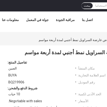
يبحث
اتصل بنا
مراقبة الجودة
جولة في المعمل
معلومات عنا
اض عارضة السراويل نمط أجنبي لمدة أربعة مواسم
السراويل نمط أجنبي لمدة أربعة مواسم
تفاصيل المنتج:
مكان المنشأ:
الصين
اسم العلامة التجارية:
BUYA
رقم الموديل:
BQ219906
شروط الدفع والشحن:
الحد الأدنى لكمية:
10 حبات
الأسعار:
Negotiable with sales.