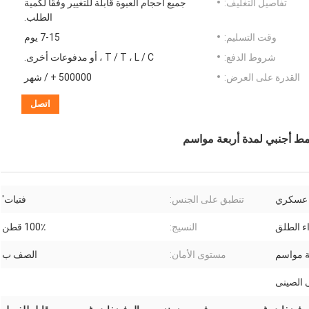
تفاصيل التغليف:
جميع أحجام العبوة قابلة للتغيير وفقًا لكمية
الطلب.
وقت التسليم:
7-15 يوم
شروط الدفع:
T / T ، L / C ، أو مدفوعات أخرى.
القدرة على العرض:
500000 + / شهر
اتصل
ط أجنبي لمدة أربعة مواسم
 عسكري
تنطبق على الجنس:
فتيات'
ء الطلق
النسيج:
100٪ قطن
ة مواسم
مستوى الأمان:
الصف ب
ى الصينى