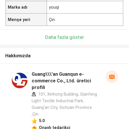
Marka adı
youqi
Menşe yeri
Çin
Daha fazla göster
Hakkımızda
Guang\\\'an Guanqun e-
commerce Co., Ltd. üretici
profili
101, Xinhong Building, Qianfeng
Light Textile Industrial Park,
Guang'an City, Sichuan Province
,Çin
5.0
Onaylı tedarikçi