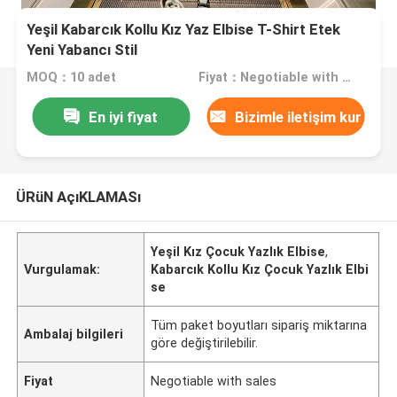
Yeşil Kabarcık Kollu Kız Yaz Elbise T-Shirt Etek
Yeni Yabancı Stil
MOQ：10 adet
Fiyat：Negotiable with sales
En iyi fiyat
Bizimle iletişim kur
ÜRüN AçıKLAMASı
Yeşil Kız Çocuk Yazlık Elbise
,
Vurgulamak:
Kabarcık Kollu Kız Çocuk Yazlık Elbi
se
Tüm paket boyutları sipariş miktarına
Ambalaj bilgileri
göre değiştirilebilir.
Fiyat
Negotiable with sales