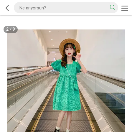
2
/
9