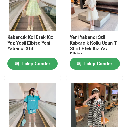
Ürünler
Moda Çocuk Giyim
Kabarcık Kol Etek Kız
Yeni Yabancı Stil
Yaz Yeşil Elbise Yeni
Kabarcık Kollu Uzun T-
Yabancı Stil
Shirt Etek Kız Yaz
Küçük Kız Elbiseleri
Elbise
Talep Gönder
Talep Gönder
Genç Erkek Giysileri
Çocuk Giyim Seti
Sıcak Çocuk Montları
Çocuk Pantolonları