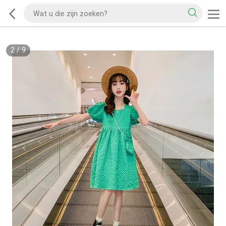
2
/
9