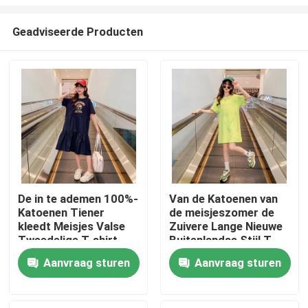
Geadviseerde Producten
De in te ademen 100%-
Van de Katoenen van
Katoenen Tiener
de meisjeszomer de
Thuis
kleedt Meisjes Valse
Zuivere Lange Nieuwe
Tweedelige T-shirt
Buitenlandse Stijl T-
shirtrok
Over ons
Aanvraag sturen
Aanvraag sturen
Contacten