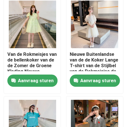
Producten
Mode kinderkleding
Kleding voor kleine meisjes
Van de Rokmeisjes van
Nieuwe Buitenlandse
de bellenkoker van de
van de de Koker Lange
de Zomer de Groene
T-shirt van de Stijlbel
Tiener jongens kleding
Kleding Nieuwe
van de Rokmeisjes de
Buitenlandse Stijl
Zomerkleding
Aanvraag sturen
Aanvraag sturen
Kinderkledingset
Warme kinderjassen
Kinderbroeken