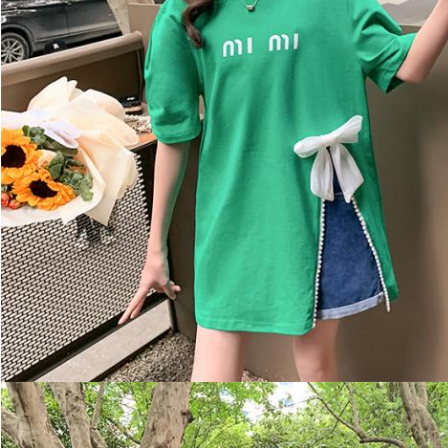
ฝากข้อความ
เราจะโทรกลับหาคุณเร็ว ๆ นี้!