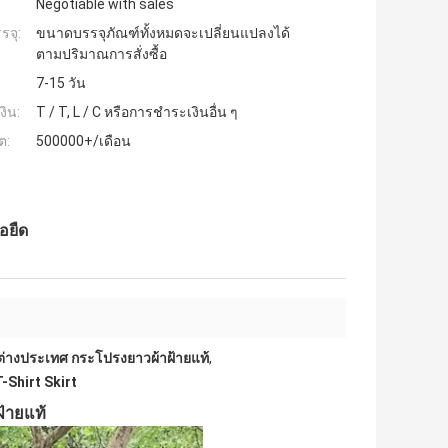
Negotiable with sales
รจุ:
ขนาดบรรจุภัณฑ์ทั้งหมดจะเปลี่ยนแปลงได้
ตามปริมาณการสั่งซื้อ
7-15 วัน
งิน:
T / T, L / C หรือการชำระเงินอื่น ๆ
ต:
500000+/เดือน
อยืด
์ต่างประเทศ กระโปรงยาวผ้าฝ้ายแท้
,
-Shirt Skirt
้ายแท้