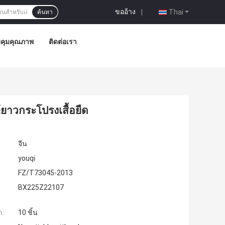
ขออ้าง
|
Thai
ค้นหา
คุมคุณภาพ
ติดต่อเรา
้ยาวกระโปรงเสื้อยืด
จีน
youqi
FZ/T73045-2013
BX225Z22107
ำ:
10 ชิ้น