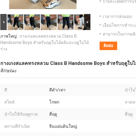
รายละเอียดการบร
เวลาการส่งมอบ:
เงื่อนไขการชำระเ
สามารถในการผลิ
ภาพใหญ่ :
กางเกงสแลคทรงหลวม Class B
Handsome Boys สำหรับฤดูใบไม้ผลิและฤดูใบไม้
ติดต่อ
ร่วง
กางเกงสแลคทรงหลวม Class B Handsome Boys สำหรับฤดูใบไม้
ลักษณะ
สี:
สีดำ/เทา
นำไปใ
สไตล์:
โกหก
ลวดล
นำไปใช้กับฤดูกาล:
สี่ฤดู
สี่ฤดู:
สถานที่กำเนิด:
จีนแผ่นดินใหญ่