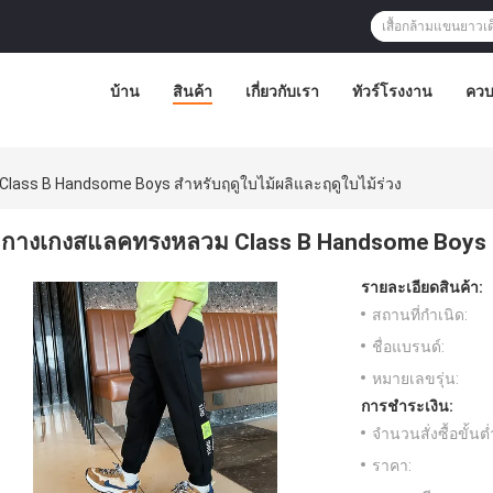
บ้าน
สินค้า
เกี่ยวกับเรา
ทัวร์โรงงาน
ควบ
ass B Handsome Boys สำหรับฤดูใบไม้ผลิและฤดูใบไม้ร่วง
กางเกงสแลคทรงหลวม Class B Handsome Boys สำ
รายละเอียดสินค้า:
สถานที่กำเนิด:
ชื่อแบรนด์:
หมายเลขรุ่น:
การชำระเงิน:
จำนวนสั่งซื้อขั้นต่
ราคา: