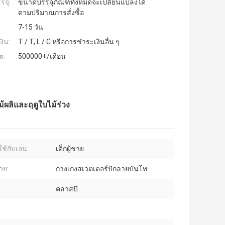
รจุ:
ขนาดบรรจุภัณฑ์ทั้งหมดจะเปลี่ยนแปลงได้
ตามปริมาณการสั่งซื้อ
7-15 วัน
งิน:
T / T, L / C หรือการชำระเงินอื่น ๆ
ต:
500000+/เดือน
ผลิและฤดูใบไม้ร่วง
ช้กับเจน:
เด็กผู้ชาย
าย:
กางเกงสเวตเตอร์ปักลายบันโท
คลาสบี