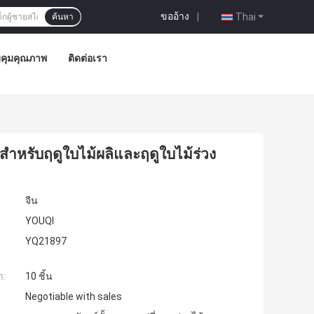
ขออ้าง
|
Thai
ค้นหา
คุมคุณภาพ
ติดต่อเรา
หรับฤดูใบไม้ผลิและฤดูใบไม้ร่วง
จีน
YOUQI
YQ21897
ำ:
10 ชิ้น
Negotiable with sales