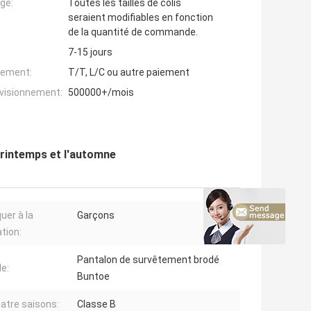
ge:
Toutes les tailles de colis
seraient modifiables en fonction
de la quantité de commande.
7-15 jours
iement:
T/T, L/C ou autre paiement
ovisionnement:
500000+/mois
printemps et l'automne
uer à la
Garçons
tion:
Pantalon de survêtement brodé
e:
Buntoe
uatre saisons:
Classe B