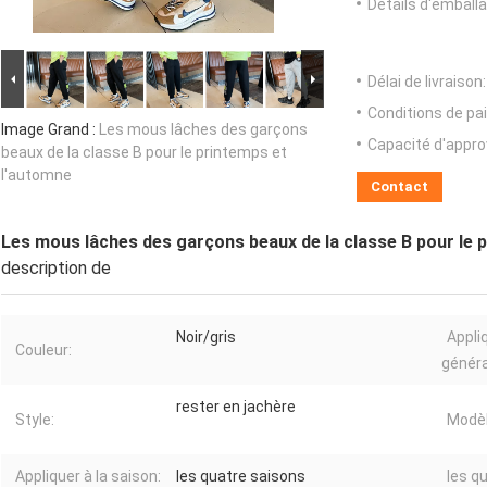
Détails d'emballa
Délai de livraison:
Conditions de pa
Image Grand :
Les mous lâches des garçons
Capacité d'appr
beaux de la classe B pour le printemps et
l'automne
Contact
Les mous lâches des garçons beaux de la classe B pour le 
description de
Noir/gris
Appliq
Couleur:
généra
rester en jachère
Style:
Modèl
Appliquer à la saison:
les quatre saisons
les q