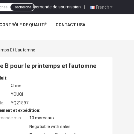
Demande de soumission
|
French
Recherche
CONTRÔLE DE QUALITÉ
CONTACT USA
temps Et L'automne
e B pour le printemps et l'automne
uit:
Chine
YOUQI
e:
YQ21897
ement et expédition:
mande min:
10 morceaux
Negotiable with sales