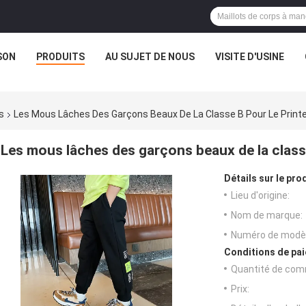
SON
PRODUITS
AU SUJET DE NOUS
VISITE D'USINE
s
Les Mous Lâches Des Garçons Beaux De La Classe B Pour Le Prin
Les mous lâches des garçons beaux de la class
Détails sur le prod
Lieu d'origine:
Nom de marque:
Numéro de modèl
Conditions de pai
Quantité de com
Prix: