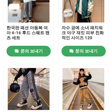
공장 여행
한국판 패션 아동복 여
자수 공예 소녀 패치워
품질 관리
아 4-16 후드 스웨트 팬
크 야구 재킷 피부 친화
츠 세트
적인 사이즈 120
연락주세요
문의 보내기
문의 보내기
패션 아동복
어린 소녀 옷
십대 소년 의류
아동복 세트