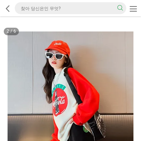
2
/
6