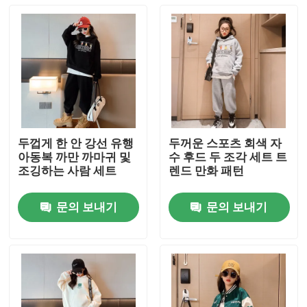
두껍게 한 안 강선 유행
두꺼운 스포츠 회색 자
아동복 까만 까마귀 및
수 후드 두 조각 세트 트
조깅하는 사람 세트
렌드 만화 패턴
문의 보내기
문의 보내기
집
제품
회사 소개