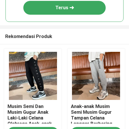
Terus
Rekomendasi Produk
Rumah
Musim Semi Dan
Anak-anak Musim
Tentang kita
Musim Gugur Anak
Semi Musim Gugur
Laki-Laki Celana
Tampan Celana
Olahraga Anak-anak
Longgar Berbaring
Kontak