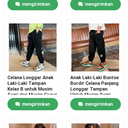
Tampan Celana
Gaya Bera
mengirimkan
mengirimkan
Panjang Longgar
Bordir
permintaan
permintaan
Produk
Baju Fashion Anak
Pakaian Gadis Kecil
Baju Remaja Laki-Laki
Celana Longgar Anak
Anak Laki-Laki Buntoe
Laki-Laki Tampan
Bordir Celana Panjang
Set Pakaian Anak
Kelas B untuk Musim
Longgar Tampan
Semi dan Musim Gugur
Untuk Musim Semi
Musim Gugur
mengirimkan
mengirimkan
Mantel Anak Hangat
permintaan
permintaan
Celana Anak