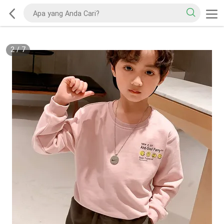
2
/
7