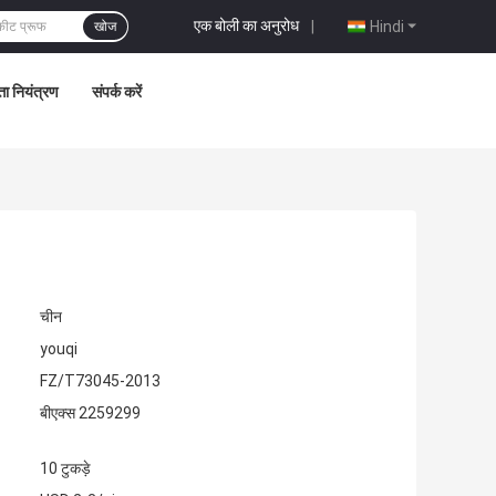
एक बोली का अनुरोध
|
Hindi
खोज
्ता नियंत्रण
संपर्क करें
चीन
youqi
FZ/T73045-2013
बीएक्स 2259299
10 टुकड़े