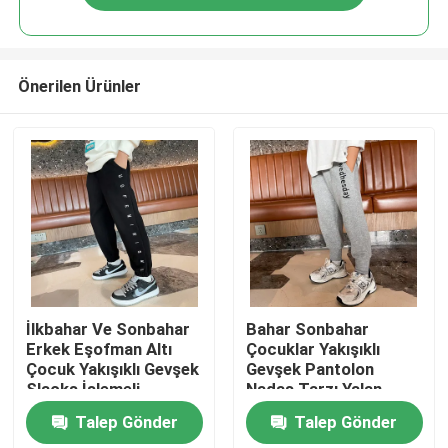
Önerilen Ürünler
Ev
İlkbahar Ve Sonbahar
Bahar Sonbahar
Erkek Eşofman Altı
Çocuklar Yakışıklı
Çocuk Yakışıklı Gevşek
Gevşek Pantolon
Ürün:% s
Slacks İşlemeli
Nadas Tarzı Yalan
Talep Gönder
Talep Gönder
Hakkımızda