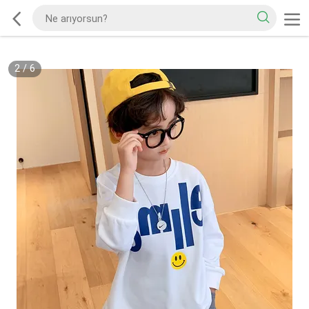
2
/
6