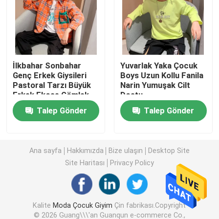
Sıcak Çocuk Montları
Çocuk Pantolonları
İlkbahar Sonbahar
Yuvarlak Yaka Çocuk
Genç Erkek Giysileri
Boys Uzun Kollu Fanila
Pastoral Tarzı Büyük
Narin Yumuşak Cilt
Çocuk Elbise Giyim
Erkek Ekose Gömlek
Dostu
Talep Gönder
Talep Gönder
Trend Çocuk Giyim
Çocuk Hırka Kazak
Ana sayfa
Hakkımızda
Bize ulaşın
Desktop Site
Site Haritası
Privacy Policy
Çocuk Güneş Koruyucu Giysiler
Kalite
Moda Çocuk Giyim
Çin fabrikası.Copyright
Çocuk Bahar Giysileri
© 2026 Guang\\\'an Guanqun e-commerce Co.,