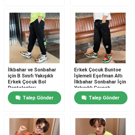
Fabrika turu
Kalite kontrol
Bize Ulaşın
İlkbahar ve Sonbahar
Erkek Çocuk Buntoe
Moda Çocuk Giyim
için B Sınıfı Yakışıklı
İşlemeli Eşofman Altı
Erkek Çocuk Bol
İlkbahar Sonbahar İçin
Pantolonları
Yakışıklı Gevşek
Küçük Kız Elbiseleri
Pantolonlar
Talep Gönder
Talep Gönder
Genç Erkek Giysileri
Çocuk Giyim Seti