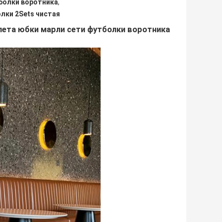
болки воротника
,
лки 2Sets чистая
лета юбки марли сети футболки воротника