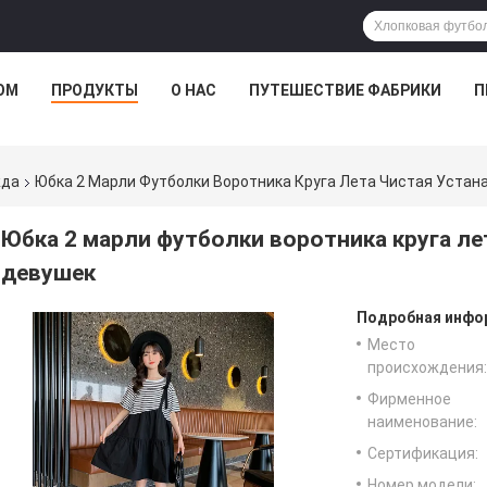
ОМ
ПРОДУКТЫ
О НАС
ПУТЕШЕСТВИЕ ФАБРИКИ
П
жда
Юбка 2 Марли Футболки Воротника Круга Лета Чистая Уста
Юбка 2 марли футболки воротника круга л
девушек
Подробная инфор
Место
происхождения:
Фирменное
наименование:
Сертификация:
Номер модели: