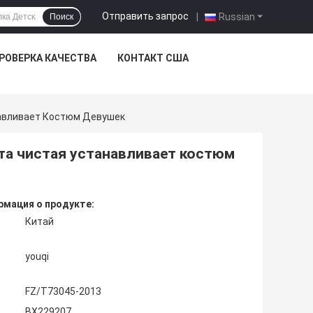
Отправить запрос
|
Russian
Поиск
РОВЕРКА КАЧЕСТВА
КОНТАКТ США
навливает Костюм Девушек
ета чистая устанавливает костюм
мация о продукте:
Китай
youqi
FZ/T73045-2013
BX229207