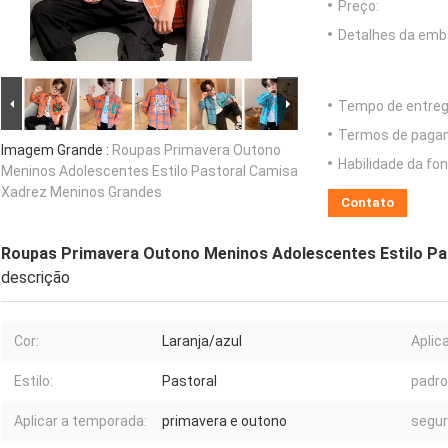
Preço:
Detalhes da emb
Tempo de entreg
Termos de paga
Imagem Grande :
Roupas Primavera Outono
Habilidade da fon
Meninos Adolescentes Estilo Pastoral Camisa
Xadrez Meninos Grandes
Contato
Roupas Primavera Outono Meninos Adolescentes Estilo Pa
descrição
Cor:
Laranja/azul
Aplic
Estilo:
Pastoral
padro
Aplicar a temporada:
primavera e outono
segur