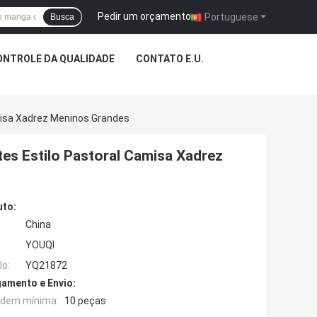
Pedir um orçamento
|
Portuguese
Busca
ONTROLE DA QUALIDADE
CONTATO E.U.
misa Xadrez Meninos Grandes
s Estilo Pastoral Camisa Xadrez
uto:
China
YOUQI
o:
YQ21872
amento e Envio:
rdem mínima:
10 peças