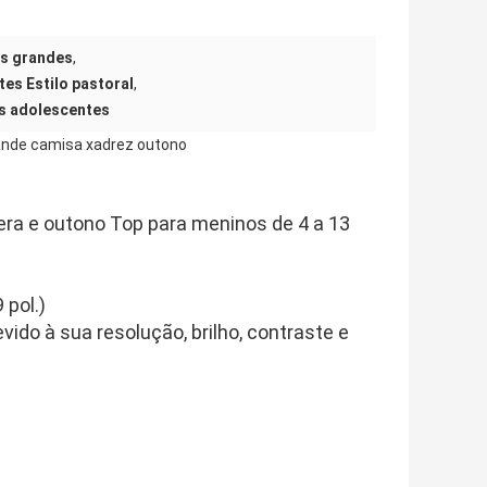
os grandes
,
es Estilo pastoral
,
os adolescentes
ande camisa xadrez outono
a e outono Top para meninos de 4 a 13
 pol.)
vido à sua resolução, brilho, contraste e