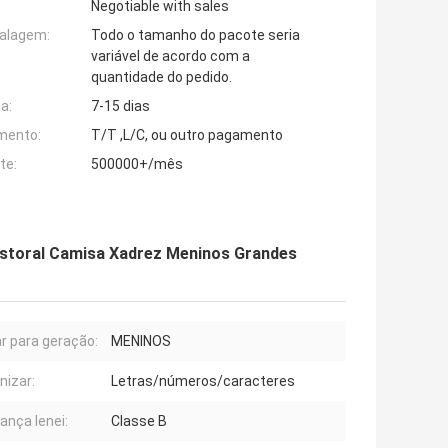
Negotiable with sales
alagem:
Todo o tamanho do pacote seria
variável de acordo com a
quantidade do pedido.
a:
7-15 dias
mento:
T/T ,L/C, ou outro pagamento
te:
500000+/mês
storal Camisa Xadrez Meninos Grandes
ar para geração:
MENINOS
nizar:
Letras/números/caracteres
ança lenei:
Classe B