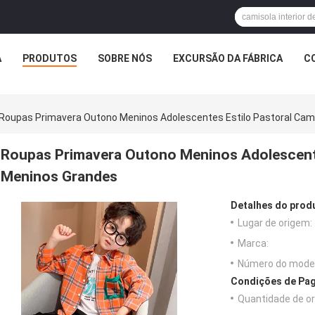
A
PRODUTOS
SOBRE NÓS
EXCURSÃO DA FÁBRICA
C
Roupas Primavera Outono Meninos Adolescentes Estilo Pastoral Ca
Roupas Primavera Outono Meninos Adolescente
Meninos Grandes
Detalhes do prod
Lugar de origem:
Marca:
Número do model
Condições de Pag
Quantidade de o