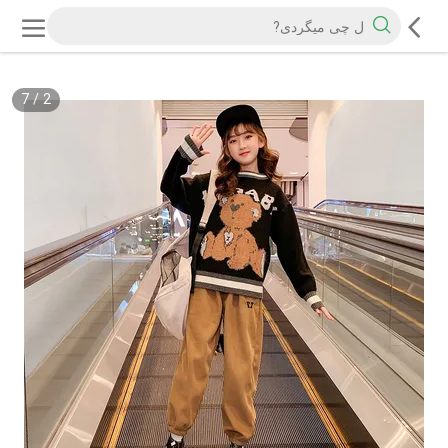
7
/
2