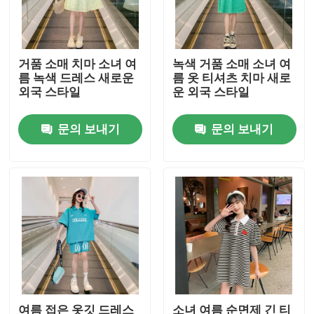
제품 소개
거품 소매 치마 소녀 여
녹색 거품 소매 소녀 여
름 녹색 드레스 새로운
름 옷 티셔츠 치마 새로
패션 아동복
외국 스타일
운 외국 스타일
문의 보내기
문의 보내기
어린 소녀 옷
십대 소년 의류
아동복 세트
따뜻한 아동복
아동 바지
여름 접은 옷깃 드레스
소녀 여름 순면제 긴 티