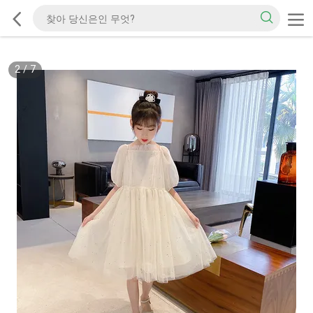
2
/
7