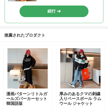
続行
推薦されたプロダクト
家
プロダクト
漫画パターンリトルガ
厚みのあるクマの刺繍
ールズパーカーセット
入りベースボール ラム
韓国語版
ウール ジャケット
私達について