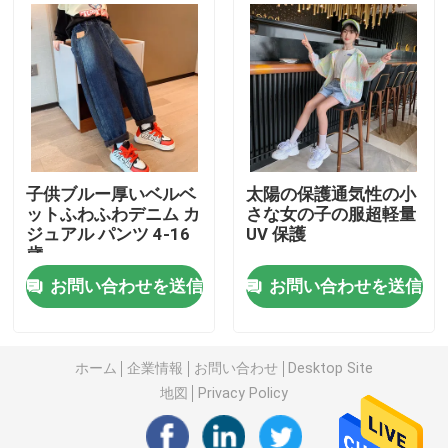
暖かい子供用コート
子供用パンツ
子供服
子供ブルー厚いベルベ
太陽の保護通気性の小
ットふわふわデニム カ
さな女の子の服超軽量
ジュアル パンツ 4-16
UV 保護
トレンディな子供服
歳
お問い合わせを送信
お問い合わせを送信
子供用カーディガンセーター
キッズサンプロテクションウェア
ホーム
企業情報
お問い合わせ
Desktop Site
地図
Privacy Policy
子供の春服