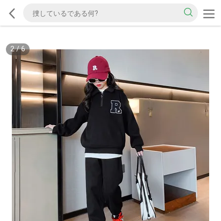
2
/
6