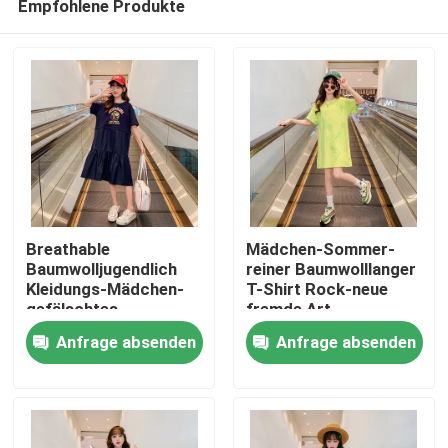
Empfohlene Produkte
Breathable
Mädchen-Sommer-
Baumwolljugendlich
reiner Baumwolllanger
Kleidungs-Mädchen-
T-Shirt Rock-neue
gefälschtes
fremde Art
Haus
zweiteiliges T-Shirt
Anfrage absenden
Anfrage absenden
100%
Produkte
Über uns