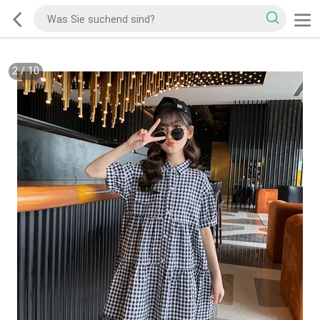
2
/
10