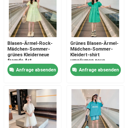
Fabrik-Ausflug
Qualitätskontrolle
Blasen-Ärmel-Rock-
Grünes Blasen-Ärmel-
Mädchen-Sommer-
Mädchen-Sommer-
Kontakt US
grünes Kleiderneue
Kleidert-shirt
fremde Art
umsäumen neue
fremde Art
Anfrage absenden
Anfrage absenden
Mode Kinderkleidung
Kleidung für kleine Mädchen
Teenager-Jungen-Kleidung
Kinderkleidungsset