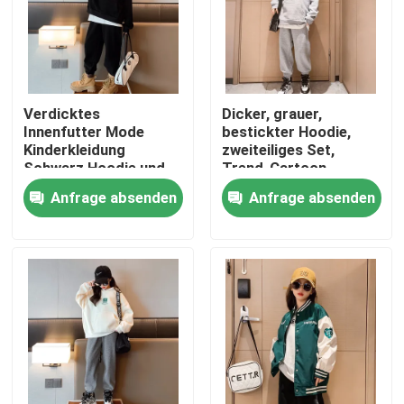
Verdicktes
Dicker, grauer,
Innenfutter Mode
bestickter Hoodie,
Kinderkleidung
zweiteiliges Set,
Schwarz Hoodie und
Trend-Cartoon-
Jogger Set
Muster
Anfrage absenden
Anfrage absenden
Nach Hause
Über uns
Kontakte