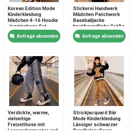
Korean Edition Mode
Stickerei Handwerk
Kinderkleidung
Mädchen Patchwork
Produkte
Mädchen 4-16 Hoodie
Baseballjacke
Jogginghose Set
hautfreundliche Größe
120
Anfrage absenden
Anfrage absenden
Mode Kinderkleidung
Kleidung für kleine Mädchen
Teenager-Jungen-Kleidung
Kinderkleidungsset
Warme Kindermäntel
Verdickte, warme,
Strickjacquard Bär
vielseitige
Mode Kinderkleidung
Freizeithose mit
Lässiger schwarzer
Kinderhosen
Leopardenmuster und
Rundhalspullover