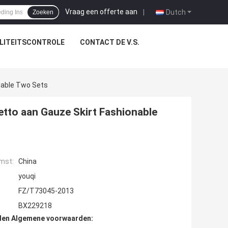
Vraag een offerte aan
|
Dutch
Zoeken
LITEITSCONTROLE
CONTACT DE V.S.
nable Two Sets
etto aan Gauze Skirt Fashionable
mst:
China
youqi
FZ/T73045-2013
BX229218
den Algemene voorwaarden: