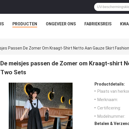
IS
PRODUCTEN
ONGEVEER ONS
FABRIEKSREIS
KWA
sjes Passen De Zomer Om Kraagt-Shirt Netto Aan Gauze Skirt Fashio
De meisjes passen de Zomer om Kraagt-shirt N
Two Sets
Productdetails:
Plaats van herko
Merknaam:
Certificering:
Modelnummer:
Betalen & Verzen