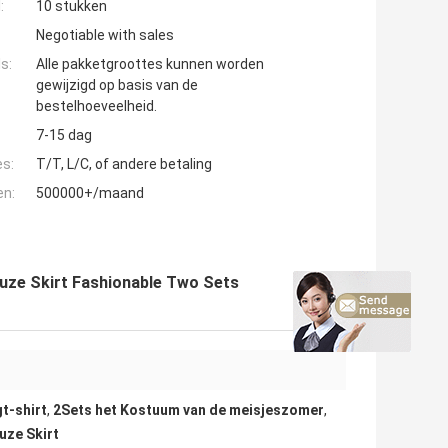
:
10 stukken
Negotiable with sales
s:
Alle pakketgroottes kunnen worden
gewijzigd op basis van de
bestelhoeveelheid.
7-15 dag
es:
T/T, L/C, of ​​andere betaling
en:
500000+/maand
uze Skirt Fashionable Two Sets
t-shirt
,
2Sets het Kostuum van de meisjeszomer
,
uze Skirt