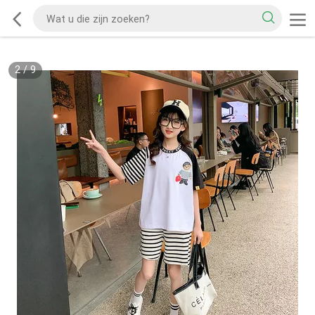
2
/
9