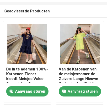
Geadviseerde Producten
De in te ademen 100%-
Van de Katoenen van
Katoenen Tiener
de meisjeszomer de
Huis
kleedt Meisjes Valse
Zuivere Lange Nieuwe
Tweedelige T-shirt
Buitenlandse Stijl T-
shirtrok
Producten
Aanvraag sturen
Aanvraag sturen
Ongeveer ons