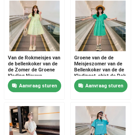
Fabrieksreis
Kwaliteitscontrole
Contact de V.S.
Van de Rokmeisjes van
Groene van de de
de bellenkoker van de
Meisjeszomer van de
de Zomer de Groene
Bellenkoker van de de
Mode kinderkleding
Kleding Nieuwe
Kledingst-shirt de Rok
Buitenlandse Stijl
Nieuwe Buitenlandse
Aanvraag sturen
Aanvraag sturen
Stijl
Kleding voor kleine meisjes
Tiener jongens kleding
Kinderkledingset