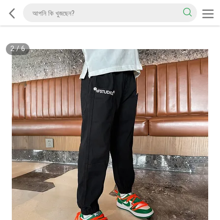
2
/
6