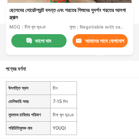
ছেলেদের সোয়েটপ্যান্ট বসন্ত এবং শরতের শিশুদের সুদর্শন শরতের আলগা
স্ল্যাক্স
MOQ：চীনা মূল ভূখণ্ড
মূল্য：Negotiable with sales
ভালো দাম
আমাদের সাথে যোগাযোগ
করুন
পণ্যের বর্ণনা
উৎপত্তি স্থল
চীন
ডেলিভারি সময়
7-15 দিন
ন্যূনতম চাহিদার পরিমাণ
চীনা মূল ভূখণ্ড
পরিচিতিমুলক নাম
YOUQI