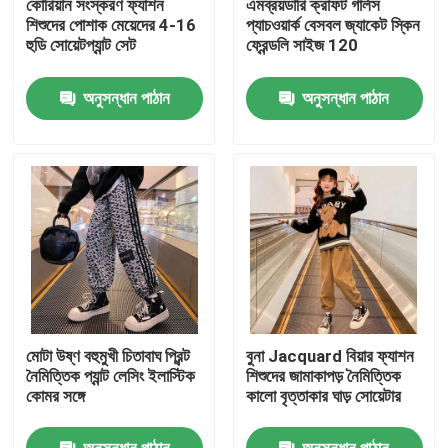
কোরিয়ান সংস্করণ ফ্যাশন
এমব্রয়ডারি ক্রাফট গার্লস
শিশুদের পোশাক মেয়েদের 4-16
প্যাচওয়ার্ক বেসবল জ্যাকেট স্কিন
হুডি সোয়েটপ্যান্ট সেট
ফ্রেন্ডলি সাইজ 120
কারখানা ভ্রমণ
অনুসন্ধান পাঠান
অনুসন্ধান পাঠান
মান নিয়ন্ত্রণ
যোগাযোগ করুন
ফ্যাশন শিশুদের জামাকাপড়
ছোট মেয়েদের পোশাক
মোটা উষ্ণ বহুমুখী চিতাবাঘ প্রিন্ট
বুনা Jacquard বিয়ার ফ্যাশন
কিশোর ছেলেদের পোশাক
নৈমিত্তিক প্যান্ট লেসিং ইলাস্টিক
শিশুদের জামাকাপড় নৈমিত্তিক
কোমর সঙ্গে
কালো বৃত্তাকার ঘাড় সোয়েটার
শিশুদের পোশাক সেট
অনুসন্ধান পাঠান
অনুসন্ধান পাঠান