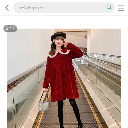
2
/
7