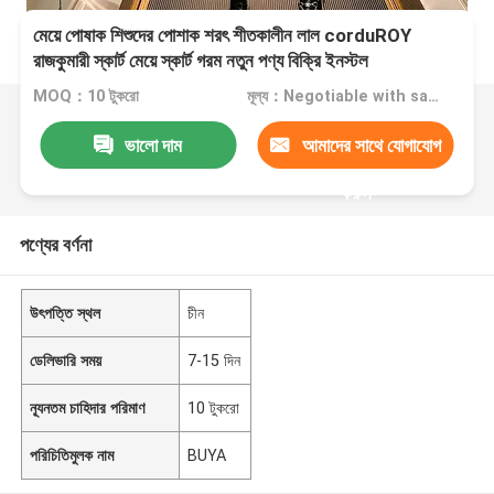
মেয়ে পোষাক শিশুদের পোশাক শরৎ শীতকালীন লাল corduROY
রাজকুমারী স্কার্ট মেয়ে স্কার্ট গরম নতুন পণ্য বিক্রি ইনস্টল
MOQ：10 টুকরো
মূল্য：Negotiable with sales.
ভালো দাম
আমাদের সাথে যোগাযোগ
করুন
পণ্যের বর্ণনা
উৎপত্তি স্থল
চীন
ডেলিভারি সময়
7-15 দিন
ন্যূনতম চাহিদার পরিমাণ
10 টুকরো
পরিচিতিমুলক নাম
BUYA