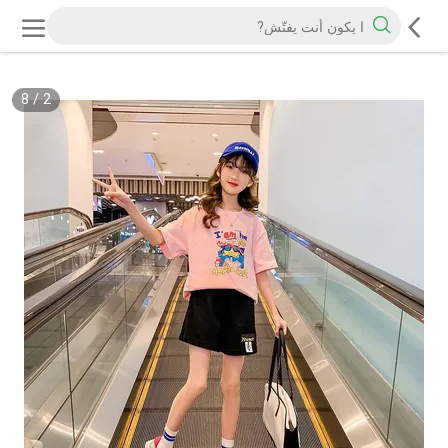
8
/
2