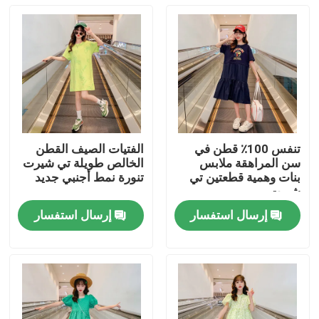
تنفس 100٪ قطن في
الفتيات الصيف القطن
سن المراهقة ملابس
الخالص طويلة تي شيرت
بنات وهمية قطعتين تي
تنورة نمط أجنبي جديد
شيرت
إرسال استفسار
إرسال استفسار
مسكن
منتجات
معلومات عنا