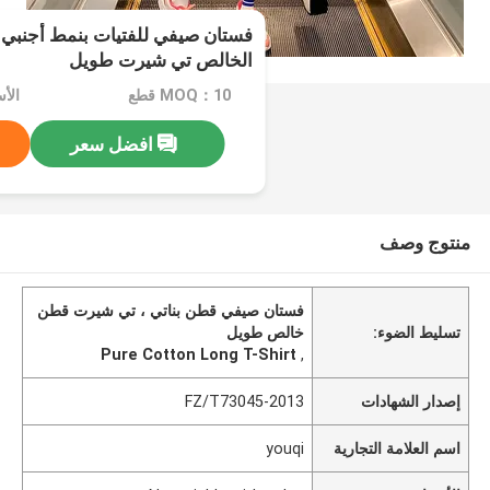
فستان صيفي للفتيات بنمط أجنبي
الخالص تي شيرت طويل
MOQ：10 قطع
افضل سعر
منتوج وصف
فستان صيفي قطن بناتي ، تي شيرت قطن
تسليط الضوء:
خالص طويل
Pure Cotton Long T-Shirt
,
إصدار الشهادات
FZ/T73045-2013
اسم العلامة التجارية
youqi