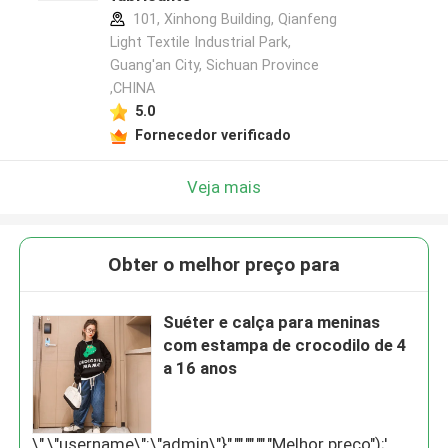
101, Xinhong Building, Qianfeng
Light Textile Industrial Park,
Guang'an City, Sichuan Province
,CHINA
5.0
Fornecedor verificado
Veja mais
Obter o melhor preço para
Suéter e calça para meninas
com estampa de crocodilo de 4
a 16 anos
\",\"username\":\"admin\"}","","","","Melhor preço");'