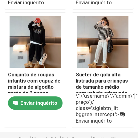
Enviar inquérito
Enviar inquérito
Casacos infantis quentes
Calça infantil
Roupas infantis
Conjunto de roupas
Suéter de gola alta
Roupas infantis da moda
infantis com capuz de
listrada para crianças
mistura de algodão
de tamanho médio
preto de 2 peças
com veludo adequado
Cardigãs infantis
\",\"username\":\"admin\"}",""
para a pele
preço");'
Enviar inquérito
class="siglebtn_lit
Roupas infantis com proteção solar
bggree intercept">
Enviar inquérito
Roupas infantis de primavera