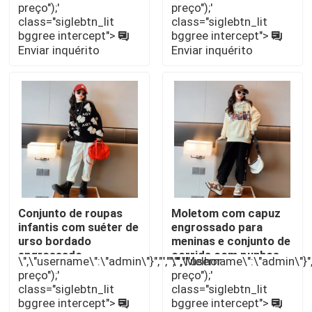
130 140
preço");'
preço");'
class="siglebtn_lit
class="siglebtn_lit
bggree intercept">
bggree intercept">
Excursão da fábrica
Enviar inquérito
Enviar inquérito
Controle da qualidade
Contato E.U.
Roupas infantis da moda
Conjunto de roupas
Moletom com capuz
Roupas para meninas
infantis com suéter de
engrossado para
urso bordado
meninas e conjunto de
engrossado
corrida com punhos
Roupas para meninos adolescentes
\",\"username\":\"admin\"}","","","","Melhor
\",\"username\":\"admin\"}",""
elásticos padrão de
preço");'
preço");'
desenho animado
class="siglebtn_lit
class="siglebtn_lit
bggree intercept">
bggree intercept">
Conjunto de roupas infantis