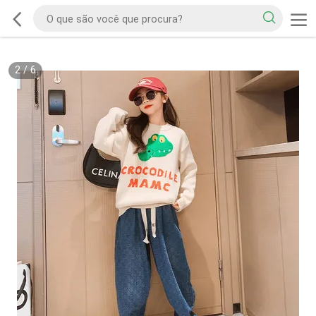
2
/
6