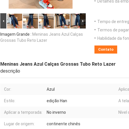
Detalhes da emb
Tempo de entreg
Termos de paga
Imagem Grande :
Meninas Jeans Azul Calças
Habilidade da fon
Grossas Tubo Reto Lazer
Contato
Meninas Jeans Azul Calças Grossas Tubo Reto Lazer
descrição
Cor:
Azul
Aplic
Estilo:
edição Han
A tela
Aplicar a temporada:
No inverno
Nível
Lugar de origem:
continente chinês