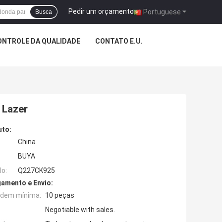
Pedir um orçamento
|
Portuguese
Busca
ONTROLE DA QUALIDADE
CONTATO E.U.
 Lazer
uto:
China
BUYA
o:
Q227CK925
amento e Envio:
rdem mínima:
10 peças
Negotiable with sales.