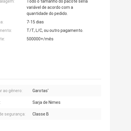
alagem:
Todo o tamanho do pacote seria
variável de acordo com a
quantidade do pedido.
a:
7-15 dias
mento:
T/T, L/C, ou outro pagamento.
te:
500000+/mês
ar ao gênero:
Garotas'
:
Sarja de Nimes
 de segurança:
Classe B