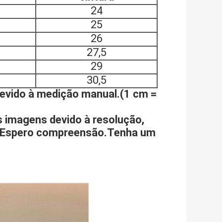
24
25
26
27,5
29
30,5
devido à medição manual.(1 cm =
as imagens devido à resolução,
or. Espero compreensão.Tenha um