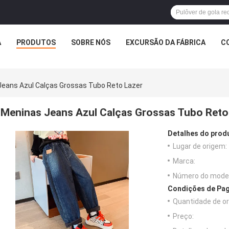
A
PRODUTOS
SOBRE NÓS
EXCURSÃO DA FÁBRICA
C
eans Azul Calças Grossas Tubo Reto Lazer
Meninas Jeans Azul Calças Grossas Tubo Reto
Detalhes do prod
Lugar de origem:
Marca:
Número do model
Condições de Pag
Quantidade de o
Preço: