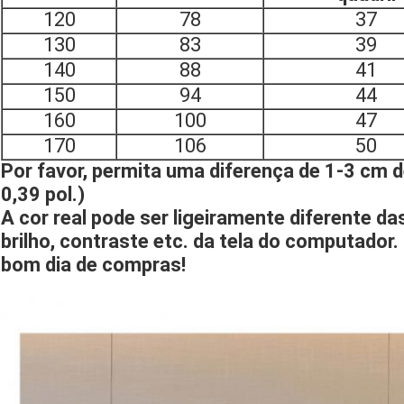
120
78
37
130
83
39
140
88
41
150
94
44
160
100
47
170
106
50
Por favor, permita uma diferença de 1-3 cm 
0,39 pol.)
A cor real pode ser ligeiramente diferente d
brilho, contraste etc. da tela do computad
bom dia de compras!