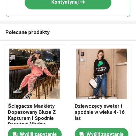
Kontyntynuj
Polecane produkty
Dom
Ściągacze Mankiety
Dziewczęcy sweter i
Dopasowany Bluza Z
spodnie w wieku 4-16
Produkty
Kapturem I Spodnie
lat
Dresowe Modny
Rozmiar 120 130 140
Wyślij zapytanie
Wyślij zapytanie
O nas