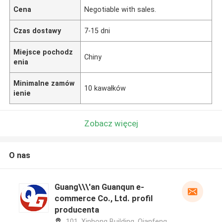
Cena
Negotiable with sales.
Czas dostawy
7-15 dni
Miejsce pochodz
Chiny
enia
Minimalne zamów
10 kawałków
ienie
Zobacz więcej
O nas
Guang\\\'an Guanqun e-
commerce Co., Ltd. profil
producenta
101, Xinhong Building, Qianfeng