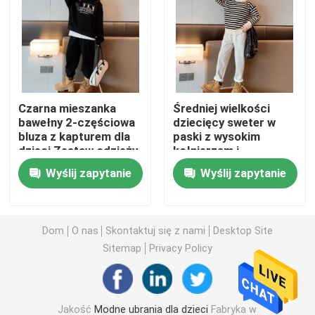
Ciepłe Płaszcze Dziecięce
Spodnie dziecięce
Czarna mieszanka
Średniej wielkości
bawełny 2-częściowa
dziecięcy sweter w
Odzież dziecięca
bluza z kapturem dla
paski z wysokim
dzieci Zestaw odzieży
kołnierzem i
przyjaznej dla skóry
aksamitną
Modna Odzież Dziecięca
Wyślij zapytanie
Wyślij zapytanie
przyjaznością dla
skóry
Dziecięce Swetry Kardiganowe
Dom
O nas
Skontaktuj się z nami
Desktop Site
Sitemap
Privacy Policy
Dziecięca odzież chroniąca przed słońcem
Wiosenne ubrania dla dzieci
Jakość
Modne ubrania dla dzieci
Fabryka w