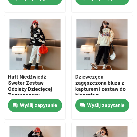
Wycieczka po fabryce
Kontrola jakości
Skontaktuj się z nami
Modne ubrania dla dzieci
Haft Niedźwiedź
Dziewczęca
Sweter Zestaw
zagęszczona bluza z
Odzieży Dziecięcej
kapturem i zestaw do
Odzież dla małych dziewczynek
Zagęszczony
biegania z
elastycznymi
Wyślij zapytanie
Wyślij zapytanie
mankietami Trend
Cartoon Pattern
Ubrania dla nastoletnich chłopców
Zestaw odzieży dla dzieci