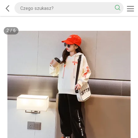
2
/
6