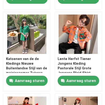
Fabrieksreis
Kwaliteitscontrole
Contact de V.S.
Mode kinderkleding
Katoenen van de de
Lente Herfst Tiener
Kledings Nieuwe
Jongens Kleding
Buitenlandse Stijl van de
Pastorale Stijl Grote
Kleding voor kleine meisjes
meisjeszomer Zuivere
Jongens Plaid Shirt
Lange T-shirtrok
Aanvraag sturen
Aanvraag sturen
Tiener jongens kleding
Kinderkledingset