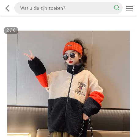
2
/
6