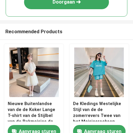
Doorgaan
Recommended Products
Huis
Nieuwe Buitenlandse
De Kledings Westelijke
van de de Koker Lange
Stijl van de de
Producten
T-shirt van de Stijlbel
zomerrevers Twee van
van de Rokmeisjes de
het Meisjesreeksen
Zomerkleding
Kostuum
Aanvraag sturen
Aanvraag sturen
Ongeveer ons