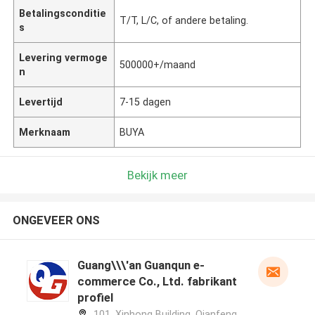
Betalingsconditie
T/T, L/C, of ​​andere betaling.
s
Levering vermoge
500000+/maand
n
Levertijd
7-15 dagen
Merknaam
BUYA
Bekijk meer
ONGEVEER ONS
Guang\\\'an Guanqun e-
commerce Co., Ltd. fabrikant
profiel
101, Xinhong Building, Qianfeng