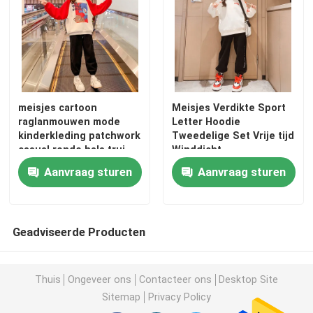
Warme kinderjassen
Kinderbroeken
meisjes cartoon
Meisjes Verdikte Sport
raglanmouwen mode
Letter Hoodie
Kleding voor kinderen
kinderkleding patchwork
Tweedelige Set Vrije tijd
casual ronde hals trui
Winddicht
Trendy kinderkleding
Aanvraag sturen
Aanvraag sturen
Cardigantruien voor kinderen
Geadviseerde Producten
Zonbeschermende kinderkleding
Thuis
Ongeveer ons
Contacteer ons
Desktop Site
Sitemap
Privacy Policy
Lentekleding voor kinderen