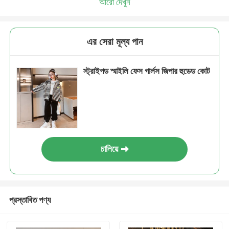
আরো দেখুন
এর সেরা মূল্য পান
স্ট্রাইপড স্মাইলি ফেস গার্লস জিপার হুডেড কোট
চালিয়ে
প্রস্তাবিত পণ্য