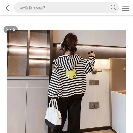
2
/
6