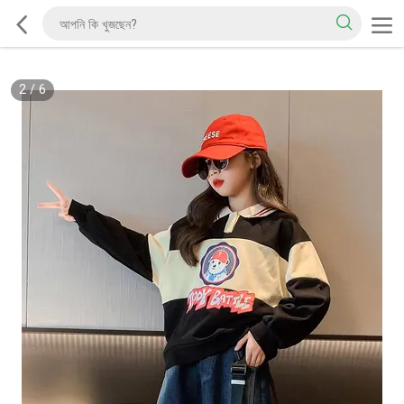
2
/
6