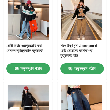
মোটা বিয়ার এমব্রয়ডারি করা
শরৎ উষ্ণ বুনা Jacquard
বেসবল ল্যাম্বসউল জ্যাকেট
ছোট মেয়েদের জামাকাপড়
বৃত্তাকার ঘাড়
অনুসন্ধান পাঠান
অনুসন্ধান পাঠান
বাড়ি
আমাদের সম্পর্কে
পরিচিতি