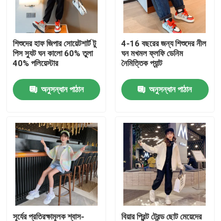
পণ্য
শিশুদের হাফ জিপার সোয়েটশার্ট টু
4-16 বছরের জন্য শিশুদের নীল
পিস স্যুট ঘন কালো 60% তুলা
ঘন মখমল ফ্লফি ডেনিম
ফ্যাশন শিশুদের জামাকাপড়
40% পলিয়েস্টার
নৈমিত্তিক প্যান্ট
অনুসন্ধান পাঠান
অনুসন্ধান পাঠান
ছোট মেয়েদের পোশাক
কিশোর ছেলেদের পোশাক
শিশুদের পোশাক সেট
উষ্ণ শিশুদের কোট
শিশুদের প্যান্ট
সূর্যের প্রতিরক্ষামূলক শ্বাস-
বিয়ার প্রিন্ট ট্রেন্ড ছোট মেয়েদের