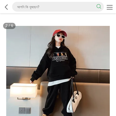
2
/
6