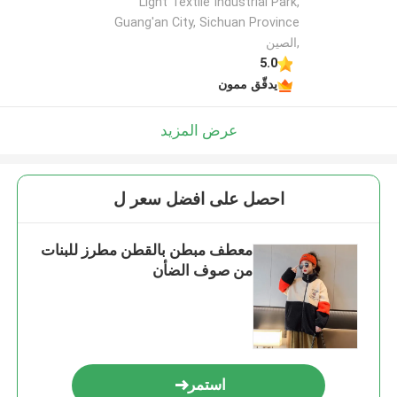
Light Textile Industrial Park,
Guang'an City, Sichuan Province
,الصين
5.0
يدقّق ممون
عرض المزيد
احصل على افضل سعر ل
معطف مبطن بالقطن مطرز للبنات
من صوف الضأن
استمر