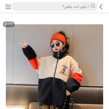
6
/
2