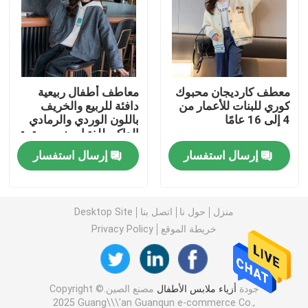
معاطف أطفال دافئة
سروال أطفال
معطف كارديجان محبوك
معاطف أطفال ربيعية
كوري للبنات للأعمار من
دافئة للربيع والخريف
4 إلى 16 عامًا
باللون الوردي والرمادي
ملابس أطفال
الداكن للفتيات زمم سترة
بيسبول
إرسال استفسار
إرسال استفسار
ملابس الأطفال العصرية
كنزة صوفية للأطفال
منزل
حول نا
اتصل بنا
Desktop Site
خريطة الموقع
Privacy Policy
ملابس واقية من الشمس للأطفال
جودة
أزياء ملابس الأطفال
مصنع الصين.Copyright ©
ملابس الربيع للأطفال
2025 Guang\\\'an Guanqun e-commerce Co.,